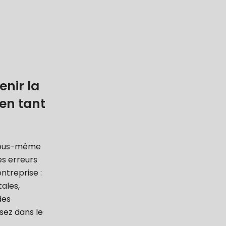
enir la
en tant
e vous-même
es erreurs
ntreprise :
tales,
des
sez dans le