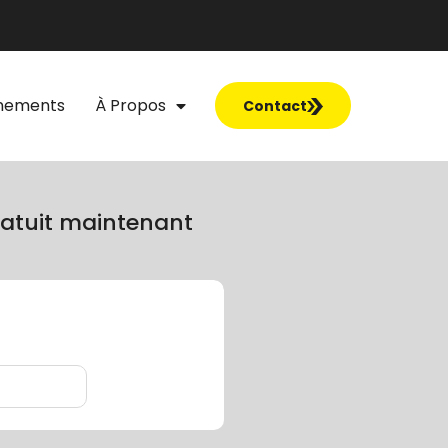
nements
À Propos
Contact
atuit maintenant