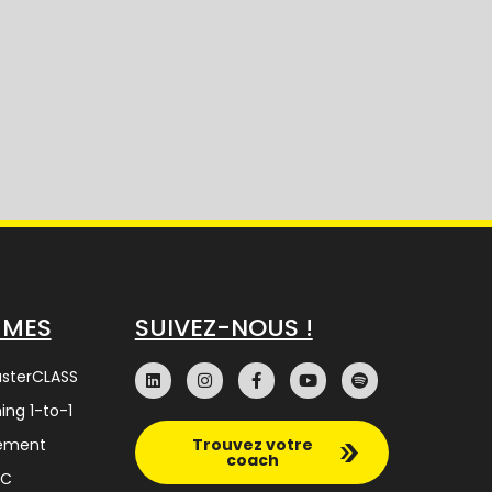
MMES
SUIVEZ-NOUS !
asterCLASS
ing 1-to-1
nement
Trouvez votre
coach
SC