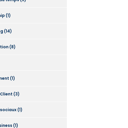
hip
(1)
ng
(14)
ation
(8)
ment
(1)
 Client
(3)
 sociaux
(1)
siness
(1)