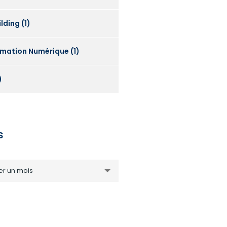
lding
(1)
rmation Numérique
(1)
)
s
er un mois