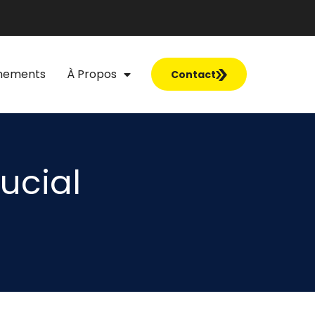
nements
À Propos
Contact
rucial