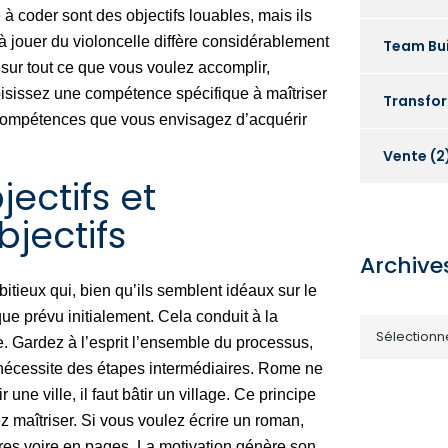
 coder sont des objectifs louables, mais ils
à jouer du violoncelle diffère considérablement
Team Bui
 sur tout ce que vous voulez accomplir,
hoisissez une compétence spécifique à maîtriser
Transfo
 compétences que vous envisagez d’acquérir
Vente
(2
jectifs et
jectifs
Archive
itieux qui, bien qu’ils semblent idéaux sur le
que prévu initialement. Cela conduit à la
Sélectionn
e. Gardez à l’esprit l’ensemble du processus,
 nécessite des étapes intermédiaires. Rome ne
 une ville, il faut bâtir un village. Ce principe
 maîtriser. Si vous voulez écrire un roman,
res voire en pages. La motivation génère son