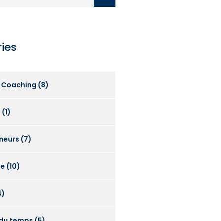
ies
s Coaching
(8)
e
(1)
neurs
(7)
se
(10)
4)
 du temps
(5)