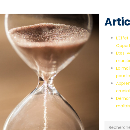
Arti
L’Effet
Opport
Êtes-v
manièr
La maît
pour l
Apprend
crucial
Démarr
maîtri