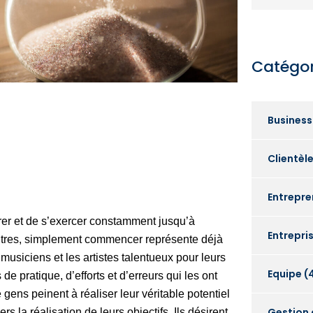
Catégor
Busines
Clientèl
Entrepre
rer et de s’exercer constamment jusqu’à
Entrepri
autres, simplement commencer représente déjà
musiciens et les artistes talentueux pour leurs
Equipe
(
e pratique, d’efforts et d’erreurs qui les ont
 gens peinent à réaliser leur véritable potentiel
Gestion
rs la réalisation de leurs objectifs. Ils désirent