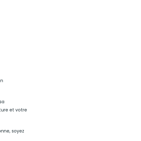
en
sa
ture et votre
sonne, soyez